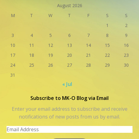
August 2026
M
T
W
T
F
S
S
1
2
3
4
5
6
7
8
9
10
11
12
13
14
15
16
17
18
19
20
21
22
23
24
25
26
27
28
29
30
31
« Jul
Subscribe to MK-O Blog via Email
Enter your email address to subscribe and receive
notifications of new posts from us by email.
Email
Address